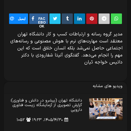
FAC
ایمیل
EBO
OK
مدیر گروه رسانه و ارتباطات کسب و کار دانشگاه تهران
معتقد است مهارت‌های نرم با هوش مصنوعی و رسانه‌های
اجتماعی حاصل نمی‌شد بلکه انسان خلاق است که این
مهم را انجام می‌دهد. گفتگوی آنیتا شفارودی با دکتر
داتیس خواجه ئیان
ویدیو های مشابه
‪‪‪‪‪‪‪‪‪‪‪‪‪دانشگاه تهران (پیشرو در دانش و فناوری):
گزارش تصویری از آزمایشگاه زیست فناوری
دارویی‬
۱۴۰۵/۴/۳۰،‏ ۱۹:۲۳
1052